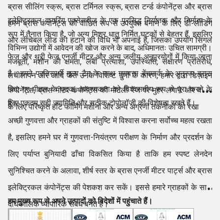
ब्रास सीलिंग स्क्रू, ब्रास टर्मिनल स्क्रू, ब्रास टर्न्ड कंपोनेंट्स और ब्रास
इलेक्ट्रिकल वायरिंग एक्सेसरीज के एक प्रसिद्ध निर्यातक और निर्माता के
हमने ब्रास कंपोनेंट्स को वांछित रूप से उपयुक्त बनाने के लिए डी-लीडिंग
रूप में तैनात किया है, जो अन्य मिश्र धातु निर्मित घटकों से बेहतर हैं, इसलिए
और लीचेबल लीड को हटाने की विधि भी अपनाई है, जिसका उपयोग सिंगल
विभिन्न उद्योगों में आवेदन की खोज करने के बाद, अधिमानतः उचित सामग्री।
फेज और थ्री फेज एनर्जी मीटर और अन्य जलीय अनुप्रयोगों में किया जाता
मजबूती, मशीन की क्षमता, लंबी प्रत्याशा, उपस्थिति, संक्षारण प्रतिरोध,
है। हमने प्रतिस्पर्धी मूल्य टैग के साथ गुणवत्ता बेंचमार्क के अनुरूप ब्रास
लचीलापन और आदि जैसे उनके विशिष्ट गुणों के कारण, हमारे द्वारा डिज़ाइन
किए गए पीतल के घटक, आवश्यकता को विश्वसनीय रूप से पूरा करने के
कंपोनेंट्स, ब्रास मीटर कंपोनेंट्स की मोटली रेंज पर मुहर लगाने और बनाने
लिए एकदम सही ज्यामिति और सटीक टोपोलॉजी की विशेषता रखते हैं।
है।
के लिए परिष्कृत हॉट फॉर्मिंग मशीनों और अन्य अग्रणी तकनीकों को रखा
अच्छी गुणवत्ता और ग्राहकों की संतुष्टि में विश्वास करना सर्वोच्च महत्व रखता
है, इसलिए हमने घर में गुणवत्ता-नियंत्रण परीक्षण के निर्माण और प्रदर्शन के
लिए पर्याप्त बुनियादी ढाँचा विकसित किया है ताकि हम स्पष्ट लेनदेन
सुनिश्चित करने के अलावा, शीर्ष स्तर के ब्रास एनर्जी मीटर पार्ट्स और ब्रास
इलेक्ट्रिकल कंपोनेंट्स की पेशकश कर सकें। इससे हमारे ग्राहकों के साथ
हम मुख्य रूप से अपने उत्पादों को विदेशों में पहुंचाते हैं।
दीर्घकालिक व्यापारिक संबंध बनते हैं।