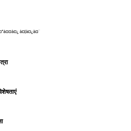
à¤°à¤¤à¤¿ à¤¦à¤¿à¤¨
त्रा
िशेषताएं
ना